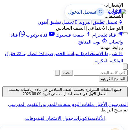
الإشعارات
🔔
إدارة الإشعارات
G
تسجيل الدخول
التطبيقات
🤖
تحميل تطبيق أندرويد

تحميل تطبيق آيفون
التواصل الاجتماعي | الصف السادس
قناة تيليجرام
صفحة فيسبوك
قناة يوتيوب
قناة
واتساب
بوت المناهج
روابط مهمة
📄
شروط الاستخدام
🔒
سياسة الخصوصية
✉️
اتصل بنا
⚖️
حقوق
الملكية الفكرية
بحث
المناهج الكويتية
جميع الملفات المتوفرة بحسب الصف السادس في مادة رياضيات بحسب
الفصل الأول في قسم اختبارات حتى تاريخ 09-08-2026
المدرسون
الأخبار
ملفات اليوم
ملفات للمدرس
التقويم المدرسي
تم نسخ الرابط
الأكاديمية
كويزات
جدول الامتحان
الفيديوهات