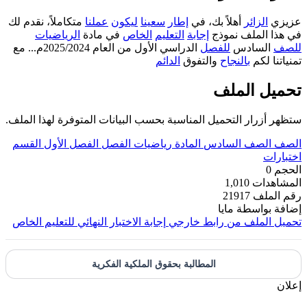
عزيزي
الزائر
أهلاً بك، في
إطار
سعينا
ليكون
عملنا
متكاملاً، نقدم لك
في هذا الملف نموذج
إجابة
التعليم
الخاص
في مادة
الرياضيات
للصف
السادس
للفصل
الدراسي الأول من العام 2025/2024م... مع
تمنياتنا لكم
بالنجاح
والتفوق
الدائم
تحميل الملف
ستظهر أزرار التحميل المناسبة بحسب البيانات المتوفرة لهذا الملف.
الصف
الصف السادس
المادة
رياضيات
الفصل
الفصل الأول
القسم
اختبارات
الحجم
0
المشاهدات
1,010
رقم الملف
21917
إضافة بواسطة
مايا
تحميل الملف من رابط خارجي
إجابة الاختبار النهائي للتعليم الخاص
المطالبة بحقوق الملكية الفكرية
إعلان