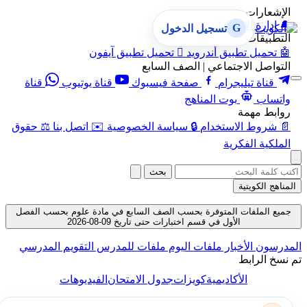
الإشعارات
🔔
إدارة الإشعارات
G
تسجيل الدخول
التطبيقات
🤖
تحميل تطبيق أندرويد

تحميل تطبيق آيفون
التواصل الاجتماعي | الصف السابع
قناة تيليجرام
صفحة فيسبوك
قناة يوتيوب
قناة
واتساب
بوت المناهج
روابط مهمة
📄
شروط الاستخدام
🔒
سياسة الخصوصية
✉️
اتصل بنا
⚖️
حقوق
الملكية الفكرية
بحث
المناهج الكويتية
جميع الملفات المتوفرة بحسب الصف السابع في مادة علوم بحسب الفصل
الأول في قسم اختبارات حتى تاريخ 09-08-2026
المدرسون
الأخبار
ملفات اليوم
ملفات للمدرس
التقويم المدرسي
تم نسخ الرابط
الأكاديمية
كويزات
جدول الامتحان
الفيديوهات