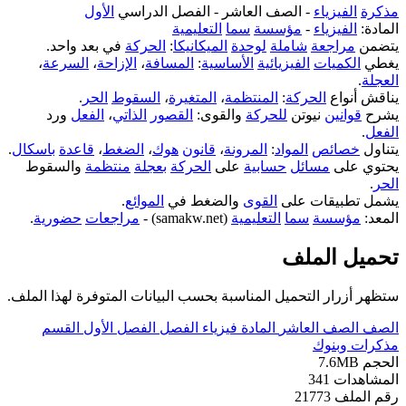
مذكرة
الفيزياء
- الصف العاشر - الفصل الدراسي
الأول
المادة:
الفيزياء
-
مؤسسة
سما
التعليمية
يتضمن
مراجعة
شاملة
لوحدة
الميكانيكا
:
الحركة
في بعد واحد.
يغطي
الكميات
الفيزيائية
الأساسية
:
المسافة
،
الإزاحة
،
السرعة
،
العجلة
.
يناقش أنواع
الحركة
:
المنتظمة
،
المتغيرة
،
السقوط
الحر
.
يشرح
قوانين
نيوتن
للحركة
والقوى:
القصور
الذاتي
،
الفعل
ورد
الفعل
.
يتناول
خصائص
المواد
:
المرونة
،
قانون
هوك
،
الضغط
،
قاعدة
باسكال
.
يحتوي على
مسائل
حسابية
على
الحركة
بعجلة
منتظمة
والسقوط
الحر
.
يشمل تطبيقات على
القوى
والضغط في
الموائع
.
المعد:
مؤسسة
سما
التعليمية
(samakw.net) -
مراجعات
حضورية
.
تحميل الملف
ستظهر أزرار التحميل المناسبة بحسب البيانات المتوفرة لهذا الملف.
الصف
الصف العاشر
المادة
فيزياء
الفصل
الفصل الأول
القسم
مذكرات وبنوك
الحجم
7.6MB
المشاهدات
341
رقم الملف
21773