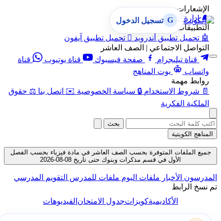
الإشعارات
🔔
إدارة الإشعارات
G
تسجيل الدخول
التطبيقات
🤖
تحميل تطبيق أندرويد

تحميل تطبيق آيفون
التواصل الاجتماعي | الصف العاشر
قناة تيليجرام
صفحة فيسبوك
قناة يوتيوب
قناة
واتساب
بوت المناهج
روابط مهمة
📄
شروط الاستخدام
🔒
سياسة الخصوصية
✉️
اتصل بنا
⚖️
حقوق
الملكية الفكرية
بحث
المناهج الكويتية
جميع الملفات المتوفرة بحسب الصف العاشر في مادة فيزياء بحسب الفصل
الأول في قسم مذكرات وبنوك حتى تاريخ 08-08-2026
المدرسون
الأخبار
ملفات اليوم
ملفات للمدرس
التقويم المدرسي
تم نسخ الرابط
الأكاديمية
كويزات
جدول الامتحان
الفيديوهات