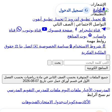
الإشعارات
🔔
إدارة الإشعارات
G
تسجيل الدخول
التطبيقات
🤖
تحميل تطبيق أندرويد

تحميل تطبيق آيفون
التواصل الاجتماعي | الصف الثاني
قناة تيليجرام
صفحة فيسبوك
قناة يوتيوب
قناة
واتساب
بوت المناهج
روابط مهمة
📄
شروط الاستخدام
🔒
سياسة الخصوصية
✉️
اتصل بنا
⚖️
حقوق
الملكية الفكرية
بحث
المناهج الكويتية
جميع الملفات المتوفرة بحسب الصف الثاني في مادة رياضيات بحسب الفصل
الأول في قسم أوراق عمل حتى تاريخ 07-08-2026
المدرسون
الأخبار
ملفات اليوم
ملفات للمدرس
التقويم المدرسي
تم نسخ الرابط
الأكاديمية
كويزات
جدول الامتحان
الفيديوهات