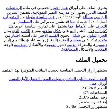
يحتوي الملف على أوراق
عمل
اختبار
تحصيلي في مادة
الرياضيات
للصف
الثاني
، يصدر عن
مدرسة
التميز
النموذجية
. يتضمن
التمرين
الرئيسي
مسألة
"أوجد ناتج" تظهر
فيها
سلسلة
طويلة
من
المتغيرات
(مثل x_1, x_2, ... )،
مما
قد يشير إلى تركيز على
التسلسل
أو
التعرف
على
الأنماط
.
كما
يشتمل على تمارين أساسية أخرى
مثل
كتابة
الوقت
المُشار
إليه
على
شكل
ساعة
، وتمييز
الكسر
الذي
يمثل
الجزء
الملون
من
شكل
. يحتوي
القسم
الأخير
على أسئلة
اختيار
من
متعدد
تركز على
مفاهيم
الوقت
(الدقائق والساعات)، والتقويم (أيام
ديسمبر
)، والمعرفة
الدينية
(شهر
الصوم
)، والأشكال
الهندسية
(أوجه
المكعب
والأشكال
المتطابقة
).
تحميل الملف
ستظهر أزرار التحميل المناسبة بحسب البيانات المتوفرة لهذا الملف.
الصف
الصف الثاني
المادة
رياضيات
الفصل
الفصل الأول
القسم
أوراق عمل
الحجم
231.2KB
المشاهدات
475
رقم الملف
21375
إضافة بواسطة
مايا
سيظهر زر التحميل خلال
5