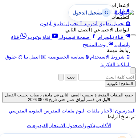
الإشعارات
🔔
إدارة الإشعارات
G
تسجيل الدخول
التطبيقات
🤖
تحميل تطبيق أندرويد

تحميل تطبيق آيفون
التواصل الاجتماعي | الصف الثاني
قناة تيليجرام
صفحة فيسبوك
قناة يوتيوب
قناة
واتساب
بوت المناهج
روابط مهمة
📄
شروط الاستخدام
🔒
سياسة الخصوصية
✉️
اتصل بنا
⚖️
حقوق
الملكية الفكرية
بحث
المناهج الكويتية
جميع الملفات المتوفرة بحسب الصف الثاني في مادة رياضيات بحسب الفصل
الأول في قسم أوراق عمل حتى تاريخ 06-08-2026
المدرسون
الأخبار
ملفات اليوم
ملفات للمدرس
التقويم المدرسي
تم نسخ الرابط
الأكاديمية
كويزات
جدول الامتحان
الفيديوهات