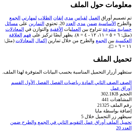
معلومات حول الملف
تم تصميم أوراق
العمل
لقياس
مدى
إتقان
الطلاب
لمهارتي
الجمع
والطرح
الأساسية
ضمن
مدى
العدد
20. تحتوي
التمارين
على
مسائل
حسابية
متنوعة
تتراوح بين
العمل
يات
الأفقية
والتوازن في
المعادلات
(مثل: ٦ + ٥ = ١١، ١٢ - ٤ = ٨). يظهر أيضًا تركيز على
فهم
العلاقة
العكسية
بين
الجمع
والطرح من خلال تمارين
إكمال
المعادلات
(مثل:
١١ = ٦ + □).
تحميل الملف
ستظهر أزرار التحميل المناسبة بحسب البيانات المتوفرة لهذا الملف.
الصف
الصف الثاني
المادة
رياضيات
الفصل
الفصل الأول
القسم
أوراق عمل
الحجم
302.1KB
المشاهدات
441
رقم الملف
21325
إضافة بواسطة
مايا
سيظهر زر التحميل خلال
5
تحميل الملف
أوراق عمل التقويم الثاني في الجمع والطرح ضمن
العدد 20