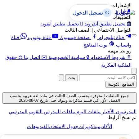
الإشعارات
🔔
إدارة الإشعارات
G
تسجيل الدخول
التطبيقات
🤖
تحميل تطبيق أندرويد

تحميل تطبيق آيفون
التواصل الاجتماعي | الصف الثالث
قناة تيليجرام
صفحة فيسبوك
قناة يوتيوب
قناة
واتساب
بوت المناهج
روابط مهمة
📄
شروط الاستخدام
🔒
سياسة الخصوصية
✉️
اتصل بنا
⚖️
حقوق
الملكية الفكرية
بحث
المناهج الكويتية
جميع الملفات المتوفرة بحسب الصف الثالث في مادة لغة عربية بحسب
الفصل الأول في قسم مذكرات وبنوك حتى تاريخ 07-08-2026
المدرسون
الأخبار
ملفات اليوم
ملفات للمدرس
التقويم المدرسي
تم نسخ الرابط
الأكاديمية
كويزات
جدول الامتحان
الفيديوهات