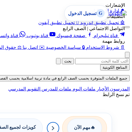
الإشعارات
🔔
إدارة الإشعارات
G
تسجيل الدخول
التطبيقات
🤖
تحميل تطبيق أندرويد

تحميل تطبيق آيفون
التواصل الاجتماعي | الصف الرابع
قناة تيليجرام
صفحة فيسبوك
قناة يوتيوب
قناة واتس
روابط مهمة
📄
شروط الاستخدام
🔒
سياسة الخصوصية
✉️
اتصل بنا
⚖️
حقوق الم
بحث
المناهج الكويتية
جميع الملفات المتوفرة بحسب الصف الرابع في مادة تربية اسلامية بحسب الفصل الأول
المدرسون
الأخبار
ملفات اليوم
ملفات للمدرس
التقويم المدرسي
تم نسخ الرابط
كويزات لجميع الص
🔥
مهم الآن