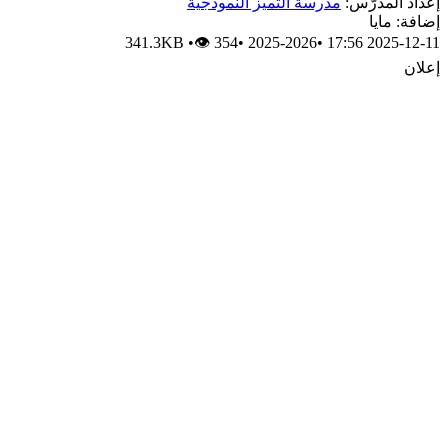
إعداد المدرّس:
مدرسة التميز النموذجية
إضافة: مايا
341.3KB
•
👁 354
•
2025-2026
•
2025-12-11 17:56
إعلان