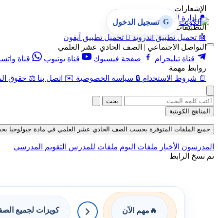
الإشعارات
🔔
إدارة الإشعارات
G
تسجيل الدخول
التطبيقات
🤖
تحميل تطبيق أندرويد

تحميل تطبيق آيفون
التواصل الاجتماعي | الصف الحادي عشر العلمي
قناة تيليجرام
صفحة فيسبوك
قناة يوتيوب
قناة واتس
روابط مهمة
📄
شروط الاستخدام
🔒
سياسة الخصوصية
✉️
اتصل بنا
⚖️
حقوق الم
بحث
المناهج الكويتية
جميع الملفات المتوفرة بحسب الصف الحادي عشر العلمي في مادة جيولوجيا بحسب الف
المدرسون
الأخبار
ملفات اليوم
ملفات للمدرس
التقويم المدرسي
تم نسخ الرابط
كويزات لجميع الص
🔥
مهم الآن