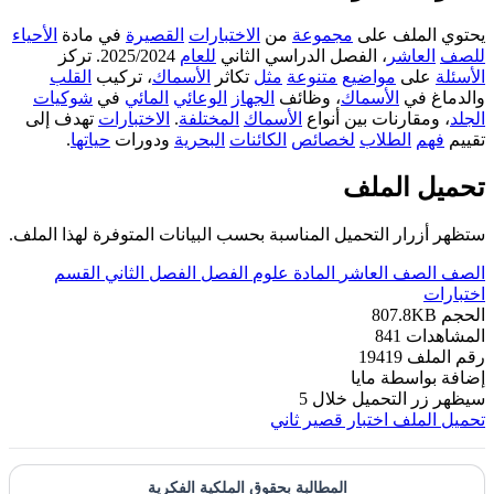
يحتوي الملف على
مجموعة
من
الاختبارات
القصيرة
في مادة
الأحياء
للصف
العاشر
، الفصل الدراسي الثاني
للعام
2025/2024. تركز
الأسئلة
على
مواضيع
متنوعة
مثل
تكاثر
الأسماك
، تركيب
القلب
والدماغ في
الأسماك
، وظائف
الجهاز
الوعائي
المائي
في
شوكيات
الجلد
، ومقارنات بين أنواع
الأسماك
المختلفة
.
الاختبارات
تهدف إلى
تقييم
فهم
الطلاب
لخصائص
الكائنات
البحرية
ودورات
حياتها
.
تحميل الملف
ستظهر أزرار التحميل المناسبة بحسب البيانات المتوفرة لهذا الملف.
الصف
الصف العاشر
المادة
علوم
الفصل
الفصل الثاني
القسم
اختبارات
الحجم
807.8KB
المشاهدات
841
رقم الملف
19419
إضافة بواسطة
مايا
سيظهر زر التحميل خلال
5
تحميل الملف
اختبار قصير ثاني
المطالبة بحقوق الملكية الفكرية