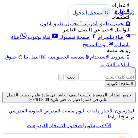
الإشعارات
🔔
إدارة الإشعارات
G
تسجيل الدخول
التطبيقات
🤖
تحميل تطبيق أندرويد

تحميل تطبيق آيفون
التواصل الاجتماعي | الصف العاشر
قناة تيليجرام
صفحة فيسبوك
قناة يوتيوب
قناة
واتساب
بوت المناهج
روابط مهمة
📄
شروط الاستخدام
🔒
سياسة الخصوصية
✉️
اتصل بنا
⚖️
حقوق
الملكية الفكرية
بحث
المناهج الكويتية
جميع الملفات المتوفرة بحسب الصف العاشر في مادة علوم بحسب الفصل
الثاني في قسم اختبارات حتى تاريخ 09-08-2026
المدرسون
الأخبار
ملفات اليوم
ملفات للمدرس
التقويم المدرسي
تم نسخ الرابط
الأكاديمية
كويزات
جدول الامتحان
الفيديوهات