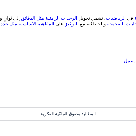
في
الرياضيات
، تشمل تحويل
الوحدات
الزمنية
مثل
الدقائق
إلى ثوانٍ و
جابات
الصحيحة
والخاطئة، مع
التركيز
على
المفاهيم
الأساسية
مثل
عدد
ق عمل
المطالبة بحقوق الملكية الفكرية