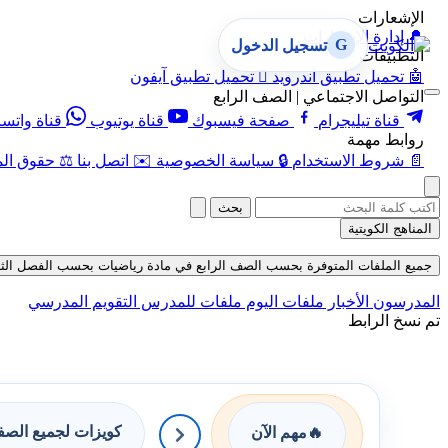
الإشعارات
🔔
إدارة الإشعارات
G
تسجيل الدخول
التطبيقات
🤖
تحميل تطبيق أندرويد

تحميل تطبيق آيفون
التواصل الاجتماعي | الصف الرابع
قناة تيليجرام
صفحة فيسبوك
قناة يوتيوب
قناة واتس
روابط مهمة
📄
شروط الاستخدام
🔒
سياسة الخصوصية
✉️
اتصل بنا
⚖️
حقوق الم
بحث
المناهج الكويتية
جميع الملفات المتوفرة بحسب الصف الرابع في مادة رياضيات بحسب الفصل الثاني في 
المدرسون
الأخبار
ملفات اليوم
ملفات للمدرس
التقويم المدرسي
تم نسخ الرابط
كويزات لجميع الص
🔥
مهم الآن