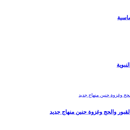
ساسية
لقبور والحج وغزوة حنين منهاج جديد