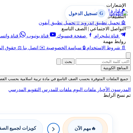
الإشعارات
🔔
إدارة الإشعارات
G
تسجيل الدخول
التطبيقات
🤖
تحميل تطبيق أندرويد

تحميل تطبيق آيفون
التواصل الاجتماعي | الصف التاسع
قناة تيليجرام
صفحة فيسبوك
قناة يوتيوب
قناة واتس
روابط مهمة
📄
شروط الاستخدام
🔒
سياسة الخصوصية
✉️
اتصل بنا
⚖️
حقوق الم
بحث
المناهج الكويتية
جميع الملفات المتوفرة بحسب الصف التاسع في مادة تربية اسلامية بحسب الفصل الثان
المدرسون
الأخبار
ملفات اليوم
ملفات للمدرس
التقويم المدرسي
تم نسخ الرابط
كويزات لجميع الص
🔥
مهم الآن