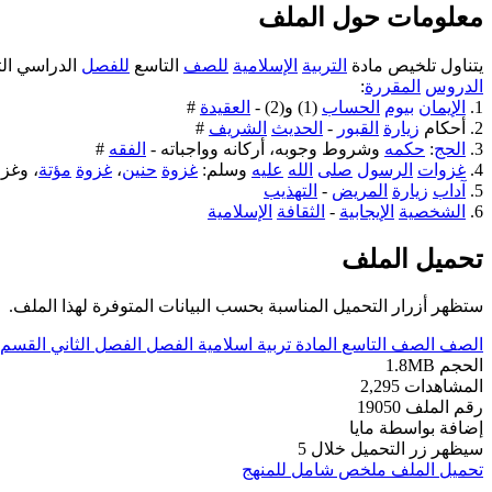
معلومات حول الملف
يتناول تلخيص مادة
التربية
الإسلامية
للصف
التاسع
للفصل
الدراسي الث
الدروس
المقررة
:
1.
الإيمان
بيوم
الحساب
(1) و(2) -
العقيدة
#
2. أحكام
زيارة
القبور
-
الحديث
الشريف
#
3.
الحج
:
حكمه
وشروط وجوبه، أركانه وواجباته -
الفقه
#
4.
غزوات
الرسول
صلى
الله
عليه
وسلم:
غزوة
حنين
،
غزوة
مؤتة
، وغزو
5.
آداب
زيارة
المريض
-
التهذيب
6.
الشخصية
الإيجابية
-
الثقافة
الإسلامية
تحميل الملف
ستظهر أزرار التحميل المناسبة بحسب البيانات المتوفرة لهذا الملف.
الصف
الصف التاسع
المادة
تربية اسلامية
الفصل
الفصل الثاني
القسم
الحجم
1.8MB
المشاهدات
2,295
رقم الملف
19050
إضافة بواسطة
مايا
سيظهر زر التحميل خلال
5
تحميل الملف
ملخص شامل للمنهج