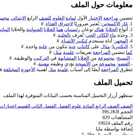
معلومات حول الملف
تتضمن
مراجعة
الاختبار
الأول
لمادة
العلوم
للصف
الرابع
الابتدائي
مجمو
1.
غاز
الأكسجين
: يُعتبر ضروريًا
لاحتراق
الغذاء
. #
2. أنواع
الخلايا
:
هناك
نوعان
رئيسيان
هما
الخلايا
الحيوانية
والخلايا
النباتي
3. وحدة
بناء
الكائن
الحي
: تُعرف
بالخلية
. #
4.
المجهر
: أداة تستخدم
لتكبير
الأشياء
. #
5.
البكتيريا
:
مثال
على
كائنات
حية
تتكون من
خلية
واحدة. #
كما
تتضمن
المراجعة
تعريفات
علمية
مثل
: #
-
النسيج
:
مجموعة
من
الخلايا
المتشابهة
في
التركيب
والوظيفة. #
-
العضو
:
مجموعة
من
الأنسجة
تؤدي وظيفة
معينة
. #
تتطرق
المراجعة
أيضًا إلى أسباب
علمية
مثل
أهمية
الأجهزة
المختلفة
ف
تحميل الملف
ستظهر أزرار التحميل المناسبة بحسب البيانات المتوفرة لهذا الملف.
الصف
الصف الرابع
المادة
علوم
الفصل
الفصل الثاني
القسم
اختبارات
الحجم
396.2KB
المشاهدات
829
رقم الملف
19024
إضافة بواسطة
مايا
سيظهر زر التحميل خلال
5