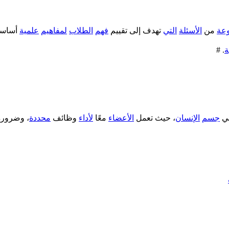
عة
من
الأسئلة
التي
تهدف إلى تقييم
فهم
الطلاب
لمفاهيم
علمية
أساسي
ة
. #
ي
جسم
الإنسان
، حيث تعمل
الأعضاء
معًا
لأداء
وظائف
محددة
، وضرور