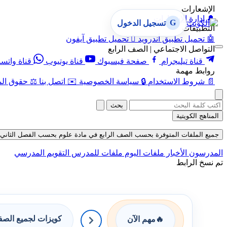
الإشعارات
🔔
إدارة الإشعارات
G
تسجيل الدخول
التطبيقات
🤖
تحميل تطبيق أندرويد

تحميل تطبيق آيفون
التواصل الاجتماعي | الصف الرابع
قناة تيليجرام
صفحة فيسبوك
قناة يوتيوب
قناة واتس
روابط مهمة
📄
شروط الاستخدام
🔒
سياسة الخصوصية
✉️
اتصل بنا
⚖️
حقوق الم
بحث
المناهج الكويتية
جميع الملفات المتوفرة بحسب الصف الرابع في مادة علوم بحسب الفصل الثاني في قسم 
المدرسون
الأخبار
ملفات اليوم
ملفات للمدرس
التقويم المدرسي
تم نسخ الرابط
كويزات لجميع الص
🔥
مهم الآن