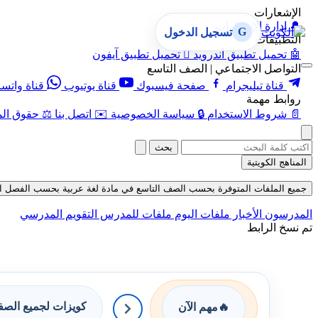
الإشعارات
🔔
إدارة الإشعارات
G
تسجيل الدخول
التطبيقات
🤖
تحميل تطبيق أندرويد

تحميل تطبيق آيفون
التواصل الاجتماعي | الصف التاسع
قناة تيليجرام
صفحة فيسبوك
قناة يوتيوب
قناة واتس
روابط مهمة
📄
شروط الاستخدام
🔒
سياسة الخصوصية
✉️
اتصل بنا
⚖️
حقوق الم
بحث
المناهج الكويتية
جميع الملفات المتوفرة بحسب الصف التاسع في مادة لغة عربية بحسب الفصل الثاني ف
المدرسون
الأخبار
ملفات اليوم
ملفات للمدرس
التقويم المدرسي
تم نسخ الرابط
كويزات لجميع الص
🔥
مهم الآن