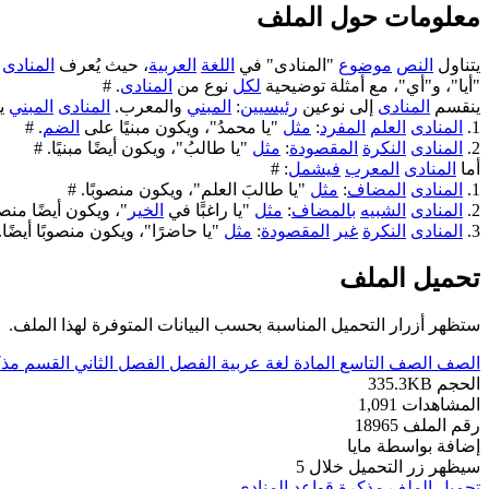
معلومات حول الملف
يتناول
النص
موضوع
"المنادى" في
اللغة
العربية
، حيث يُعرف
المنادى
"أيا"، و"أي"، مع أمثلة توضيحية
لكل
نوع من
المنادى
. #
ينقسم
المنادى
إلى نوعين
رئيسيين
:
المبني
والمعرب.
المنادى
المبني
ي
1.
المنادى
العلم
المفرد
:
مثل
"يا محمدُ"، ويكون مبنيًا على
الضم
. #
2.
المنادى
النكرة
المقصودة
:
مثل
"يا طالبُ"، ويكون أيضًا مبنيًا. #
أما
المنادى
المعرب
فيشمل
: #
1.
المنادى
المضاف
:
مثل
"يا طالبَ العلمِ"، ويكون منصوبًا. #
2.
المنادى
الشبيه
بالمضاف
:
مثل
"يا راغبًا في
الخير
"، ويكون أيضًا منصوب
3.
المنادى
النكرة
غير
المقصودة
:
مثل
"يا حاضرًا"، ويكون منصوبًا أيضًا.
تحميل الملف
ستظهر أزرار التحميل المناسبة بحسب البيانات المتوفرة لهذا الملف.
الصف
الصف التاسع
المادة
لغة عربية
الفصل
الفصل الثاني
القسم
مذك
الحجم
335.3KB
المشاهدات
1,091
رقم الملف
18965
إضافة بواسطة
مايا
سيظهر زر التحميل خلال
5
تحميل الملف
مذكرة قواعد المنادى