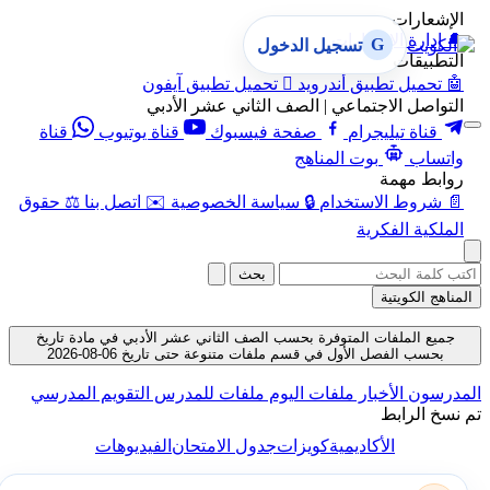
الإشعارات
🔔
إدارة الإشعارات
G
تسجيل الدخول
التطبيقات
🤖
تحميل تطبيق أندرويد

تحميل تطبيق آيفون
التواصل الاجتماعي | الصف الثاني عشر الأدبي
قناة تيليجرام
صفحة فيسبوك
قناة يوتيوب
قناة
واتساب
بوت المناهج
روابط مهمة
📄
شروط الاستخدام
🔒
سياسة الخصوصية
✉️
اتصل بنا
⚖️
حقوق
الملكية الفكرية
بحث
المناهج الكويتية
جميع الملفات المتوفرة بحسب الصف الثاني عشر الأدبي في مادة تاريخ
بحسب الفصل الأول في قسم ملفات متنوعة حتى تاريخ 06-08-2026
المدرسون
الأخبار
ملفات اليوم
ملفات للمدرس
التقويم المدرسي
تم نسخ الرابط
الأكاديمية
كويزات
جدول الامتحان
الفيديوهات