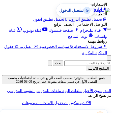
الإشعارات
🔔
إدارة الإشعارات
G
تسجيل الدخول
التطبيقات
🤖
تحميل تطبيق أندرويد

تحميل تطبيق آيفون
التواصل الاجتماعي | الصف الرابع
قناة تيليجرام
صفحة فيسبوك
قناة يوتيوب
قناة
واتساب
بوت المناهج
روابط مهمة
📄
شروط الاستخدام
🔒
سياسة الخصوصية
✉️
اتصل بنا
⚖️
حقوق
الملكية الفكرية
بحث
المناهج الكويتية
جميع الملفات المتوفرة بحسب الصف الرابع في مادة اجتماعيات بحسب
الفصل الأول في قسم ملفات متنوعة حتى تاريخ 09-08-2026
المدرسون
الأخبار
ملفات اليوم
ملفات للمدرس
التقويم المدرسي
تم نسخ الرابط
الأكاديمية
كويزات
جدول الامتحان
الفيديوهات