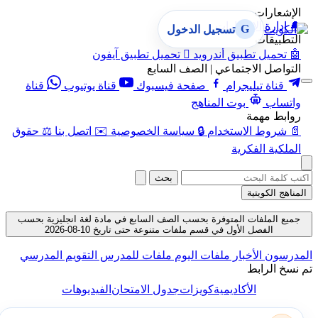
الإشعارات
🔔
إدارة الإشعارات
G
تسجيل الدخول
التطبيقات
🤖
تحميل تطبيق أندرويد

تحميل تطبيق آيفون
التواصل الاجتماعي | الصف السابع
قناة تيليجرام
صفحة فيسبوك
قناة يوتيوب
قناة
واتساب
بوت المناهج
روابط مهمة
📄
شروط الاستخدام
🔒
سياسة الخصوصية
✉️
اتصل بنا
⚖️
حقوق
الملكية الفكرية
بحث
المناهج الكويتية
جميع الملفات المتوفرة بحسب الصف السابع في مادة لغة انجليزية بحسب
الفصل الأول في قسم ملفات متنوعة حتى تاريخ 10-08-2026
المدرسون
الأخبار
ملفات اليوم
ملفات للمدرس
التقويم المدرسي
تم نسخ الرابط
الأكاديمية
كويزات
جدول الامتحان
الفيديوهات