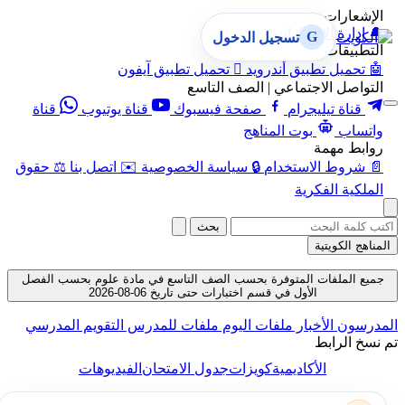
الإشعارات
🔔
إدارة الإشعارات
G
تسجيل الدخول
التطبيقات
🤖
تحميل تطبيق أندرويد

تحميل تطبيق آيفون
التواصل الاجتماعي | الصف التاسع
قناة تيليجرام
صفحة فيسبوك
قناة يوتيوب
قناة
واتساب
بوت المناهج
روابط مهمة
📄
شروط الاستخدام
🔒
سياسة الخصوصية
✉️
اتصل بنا
⚖️
حقوق
الملكية الفكرية
بحث
المناهج الكويتية
جميع الملفات المتوفرة بحسب الصف التاسع في مادة علوم بحسب الفصل
الأول في قسم اختبارات حتى تاريخ 06-08-2026
المدرسون
الأخبار
ملفات اليوم
ملفات للمدرس
التقويم المدرسي
تم نسخ الرابط
الأكاديمية
كويزات
جدول الامتحان
الفيديوهات