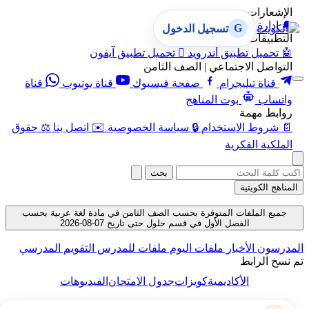
الإشعارات
🔔
إدارة الإشعارات
G
تسجيل الدخول
التطبيقات
🤖
تحميل تطبيق أندرويد

تحميل تطبيق آيفون
التواصل الاجتماعي | الصف الثامن
قناة تيليجرام
صفحة فيسبوك
قناة يوتيوب
قناة
واتساب
بوت المناهج
روابط مهمة
📄
شروط الاستخدام
🔒
سياسة الخصوصية
✉️
اتصل بنا
⚖️
حقوق
الملكية الفكرية
بحث
المناهج الكويتية
جميع الملفات المتوفرة بحسب الصف الثامن في مادة لغة عربية بحسب
الفصل الأول في قسم حلول حتى تاريخ 07-08-2026
لمدرسون
الأخبار
ملفات اليوم
ملفات للمدرس
التقويم المدرسي
م نسخ الرابط
الأكاديمية
كويزات
جدول الامتحان
الفيديوهات