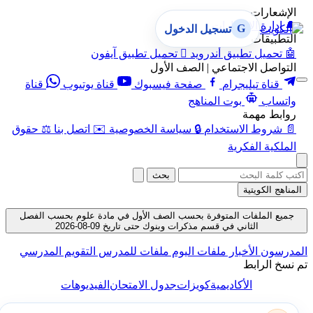
الإشعارات
🔔
إدارة الإشعارات
G
تسجيل الدخول
التطبيقات
🤖
تحميل تطبيق أندرويد

تحميل تطبيق آيفون
التواصل الاجتماعي | الصف الأول
قناة تيليجرام
صفحة فيسبوك
قناة يوتيوب
قناة
واتساب
بوت المناهج
روابط مهمة
📄
شروط الاستخدام
🔒
سياسة الخصوصية
✉️
اتصل بنا
⚖️
حقوق
الملكية الفكرية
بحث
المناهج الكويتية
جميع الملفات المتوفرة بحسب الصف الأول في مادة علوم بحسب الفصل
الثاني في قسم مذكرات وبنوك حتى تاريخ 09-08-2026
المدرسون
الأخبار
ملفات اليوم
ملفات للمدرس
التقويم المدرسي
تم نسخ الرابط
الأكاديمية
كويزات
جدول الامتحان
الفيديوهات