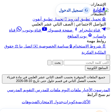
الإشعارات
🔔
إدارة الإشعارات
G
تسجيل الدخول
التطبيقات
🤖
تحميل تطبيق أندرويد

تحميل تطبيق آيفون
التواصل الاجتماعي | الصف الثاني عشر العلمي
قناة تيليجرام
صفحة فيسبوك
قناة يوتيوب
قناة
واتساب
بوت المناهج
روابط مهمة
📄
شروط الاستخدام
🔒
سياسة الخصوصية
✉️
اتصل بنا
⚖️
حقوق
الملكية الفكرية
بحث
المناهج الكويتية
جميع الملفات المتوفرة بحسب الصف الثاني عشر العلمي في مادة فيزياء
بحسب الفصل الثاني في قسم حلول حتى تاريخ 10-08-2026
المدرسون
الأخبار
ملفات اليوم
ملفات للمدرس
التقويم المدرسي
تم نسخ الرابط
الأكاديمية
كويزات
جدول الامتحان
الفيديوهات