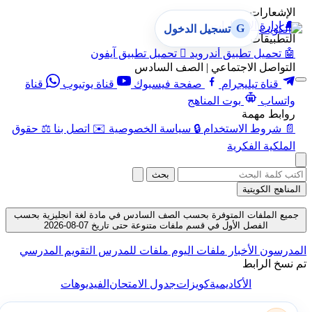
الإشعارات
🔔
إدارة الإشعارات
G
تسجيل الدخول
التطبيقات
🤖
تحميل تطبيق أندرويد

تحميل تطبيق آيفون
التواصل الاجتماعي | الصف السادس
قناة تيليجرام
صفحة فيسبوك
قناة يوتيوب
قناة
واتساب
بوت المناهج
روابط مهمة
📄
شروط الاستخدام
🔒
سياسة الخصوصية
✉️
اتصل بنا
⚖️
حقوق
الملكية الفكرية
بحث
المناهج الكويتية
جميع الملفات المتوفرة بحسب الصف السادس في مادة لغة انجليزية بحسب
الفصل الأول في قسم ملفات متنوعة حتى تاريخ 07-08-2026
لمدرسون
الأخبار
ملفات اليوم
ملفات للمدرس
التقويم المدرسي
م نسخ الرابط
الأكاديمية
كويزات
جدول الامتحان
الفيديوهات