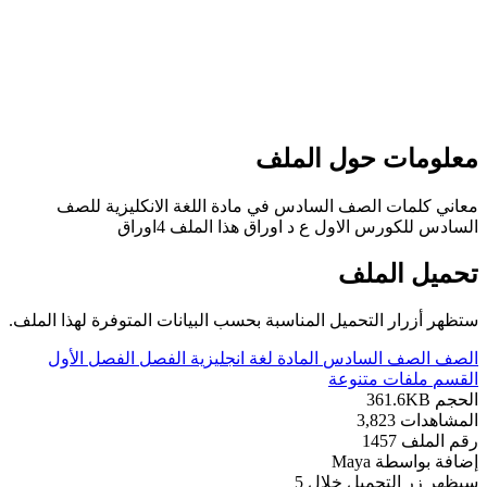
علومات حول الملف
عاني كلمات الصف السادس في مادة اللغة الانكليزية للصف
لسادس للكورس الاول ع د اوراق هذا الملف 4اوراق
حميل الملف
تظهر أزرار التحميل المناسبة بحسب البيانات المتوفرة لهذا الملف.
لصف
الصف السادس
المادة
لغة انجليزية
الفصل
الفصل الأول
لقسم
ملفات متنوعة
لحجم
361.6KB
لمشاهدات
3,823
قم الملف
1457
ضافة بواسطة
Maya
يظهر زر التحميل خلال
5