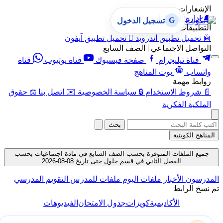
الإشعارات
🔔
إدارة الإشعارات
G
تسجيل الدخول
التطبيقات
🤖
تحميل تطبيق أندرويد

تحميل تطبيق آيفون
التواصل الاجتماعي | الصف السابع
قناة تيليجرام
صفحة فيسبوك
قناة يوتيوب
قناة
واتساب
بوت المناهج
روابط مهمة
📄
شروط الاستخدام
🔒
سياسة الخصوصية
✉️
اتصل بنا
⚖️
حقوق
الملكية الفكرية
بحث
المناهج الكويتية
جميع الملفات المتوفرة بحسب الصف السابع في مادة اجتماعيات بحسب
الفصل الثاني في قسم حلول حتى تاريخ 08-08-2026
المدرسون
الأخبار
ملفات اليوم
ملفات للمدرس
التقويم المدرسي
تم نسخ الرابط
الأكاديمية
كويزات
جدول الامتحان
الفيديوهات