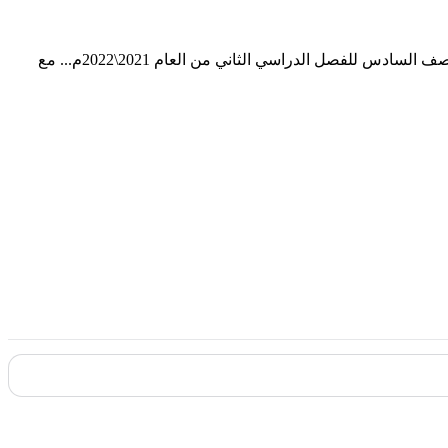
اختبار منطقة الأحمدي في مادة اللغة العربية للصف السادس للفصل الدراسي الثاني من العام 2021\2022م... مع