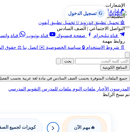
الإشعارات
🔔
إدارة الإشعارات
G
تسجيل الدخول
التطبيقات
🤖
تحميل تطبيق أندرويد

تحميل تطبيق آيفون
التواصل الاجتماعي | الصف السادس
قناة تيليجرام
صفحة فيسبوك
قناة يوتيوب
قناة واتس
روابط مهمة
📄
شروط الاستخدام
🔒
سياسة الخصوصية
✉️
اتصل بنا
⚖️
حقوق الم
بحث
المناهج الكويتية
جميع الملفات المتوفرة بحسب الصف السادس في مادة لغة عربية بحسب الفصل الثاني 
المدرسون
الأخبار
ملفات اليوم
ملفات للمدرس
التقويم المدرسي
تم نسخ الرابط
كويزات لجميع الص
🔥
مهم الآن