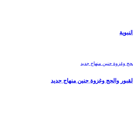
لقبور والحج وغزوة حنين منهاج جديد