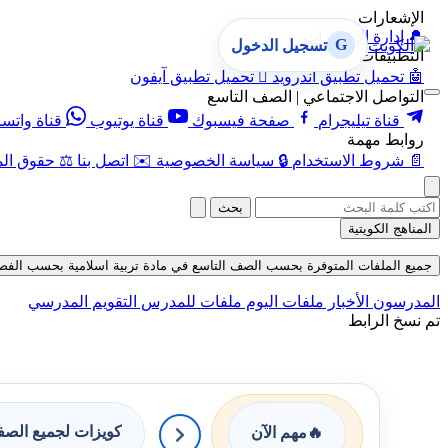
الإشعارات
🔔
إدارة الإشعارات
G
تسجيل الدخول
التطبيقات
🤖
تحميل تطبيق أندرويد

تحميل تطبيق آيفون
التواصل الاجتماعي | الصف التاسع
قناة تيليجرام
صفحة فيسبوك
قناة يوتيوب
قناة واتس
روابط مهمة
📄
شروط الاستخدام
🔒
سياسة الخصوصية
✉️
اتصل بنا
⚖️
حقوق الم
بحث
المناهج الكويتية
جميع الملفات المتوفرة بحسب الصف التاسع في مادة تربية اسلامية بحسب الفصل الثان
المدرسون
الأخبار
ملفات اليوم
ملفات للمدرس
التقويم المدرسي
تم نسخ الرابط
كويزات لجميع الص
🔥
مهم الآن