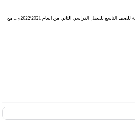
اختبار منطقة الفروانية في مادة التربية الإسلامية للصف التاسع للفصل الدراسي الثاني من العام 2021\2022م... مع