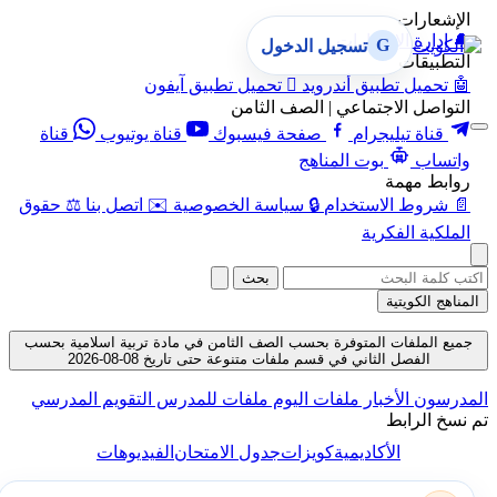
الإشعارات
🔔
إدارة الإشعارات
G
تسجيل الدخول
التطبيقات
🤖
تحميل تطبيق أندرويد

تحميل تطبيق آيفون
التواصل الاجتماعي | الصف الثامن
قناة تيليجرام
صفحة فيسبوك
قناة يوتيوب
قناة
واتساب
بوت المناهج
روابط مهمة
📄
شروط الاستخدام
🔒
سياسة الخصوصية
✉️
اتصل بنا
⚖️
حقوق
الملكية الفكرية
بحث
المناهج الكويتية
جميع الملفات المتوفرة بحسب الصف الثامن في مادة تربية اسلامية بحسب
الفصل الثاني في قسم ملفات متنوعة حتى تاريخ 08-08-2026
المدرسون
الأخبار
ملفات اليوم
ملفات للمدرس
التقويم المدرسي
تم نسخ الرابط
الأكاديمية
كويزات
جدول الامتحان
الفيديوهات