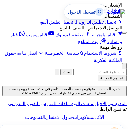
الإشعارات
🔔
إدارة الإشعارات
G
تسجيل الدخول
التطبيقات
🤖
تحميل تطبيق أندرويد

تحميل تطبيق آيفون
التواصل الاجتماعي | الصف التاسع
قناة تيليجرام
صفحة فيسبوك
قناة يوتيوب
قناة
واتساب
بوت المناهج
روابط مهمة
📄
شروط الاستخدام
🔒
سياسة الخصوصية
✉️
اتصل بنا
⚖️
حقوق
الملكية الفكرية
بحث
المناهج الكويتية
جميع الملفات المتوفرة بحسب الصف التاسع في مادة لغة عربية بحسب
الفصل الثاني في قسم اختبارات حتى تاريخ 07-08-2026
المدرسون
الأخبار
ملفات اليوم
ملفات للمدرس
التقويم المدرسي
تم نسخ الرابط
الأكاديمية
كويزات
جدول الامتحان
الفيديوهات