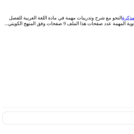
ذكرة
النحو مع شرح وتدريبات مهمة في مادة اللغة العربية للفصل
الدراسي الثاني للصف السابع، يتضمن الملف الحروف أنواع الأفعال والنكرة والمعرفة وكذلك ظرفان المكان والزمان وغيرها من القواعد النحوية المهمة عدد صفحات هذا الملف 9 صفحات وفق المنهج الكويتي...