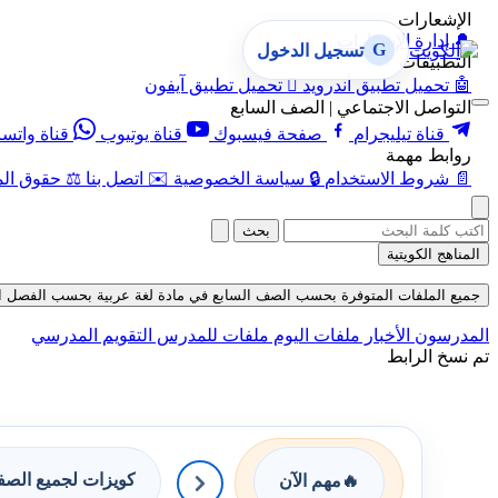
الإشعارات
🔔
إدارة الإشعارات
G
تسجيل الدخول
التطبيقات
🤖
تحميل تطبيق أندرويد

تحميل تطبيق آيفون
التواصل الاجتماعي | الصف السابع
قناة تيليجرام
صفحة فيسبوك
قناة يوتيوب
قناة واتس
روابط مهمة
📄
شروط الاستخدام
🔒
سياسة الخصوصية
✉️
اتصل بنا
⚖️
حقوق الم
بحث
المناهج الكويتية
جميع الملفات المتوفرة بحسب الصف السابع في مادة لغة عربية بحسب الفصل الثاني ف
المدرسون
الأخبار
ملفات اليوم
ملفات للمدرس
التقويم المدرسي
تم نسخ الرابط
كويزات لجميع الص
🔥
مهم الآن