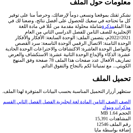
معلومات حول الملف
نشكر ثقتك بموقعنا ونسعى دوماً لإرضائك، وحرصاً منا على توفير
كل ما تحتاجه في سعيك للحصول على أفضل نتائج، وضعنا لك في
هذا الملف
مذكرة
شاملة محلولة مقدمة من عُلا في مادة اللغة
الإنجليزية للصف الثامن للفصل الدراسي الثاني من العام
2021//2022م، يتضمن الملف: الوحدة السابعة: الأفكار والأفكار
الوحدة الثامنة: الاتصال الرقمي الوحدة التاسعة: سرد القصص
والتواصل الوحدة العاشرة: الاكتشافات والاختراعات الوحدة الحادية
عشرة: الذكاء والإبداع الوحدة الثانية عشرة: الاستكشاف والعرض
تصاريف الأفعال عدد صفحات هذا الملف 78 صفحة وفق المنهج
الكويتي... مع تمنياتنا لكم بالنجاح والتفوق الدائم.
تحميل الملف
ستظهر أزرار التحميل المناسبة بحسب البيانات المتوفرة لهذا الملف.
الصف
الصف الثامن
المادة
لغة انجليزية
الفصل
الفصل الثاني
القسم
مذكرات وبنوك
الحجم
1.64 MB
المشاهدات
15,391
رقم الملف
12546
إضافة بواسطة
مايا