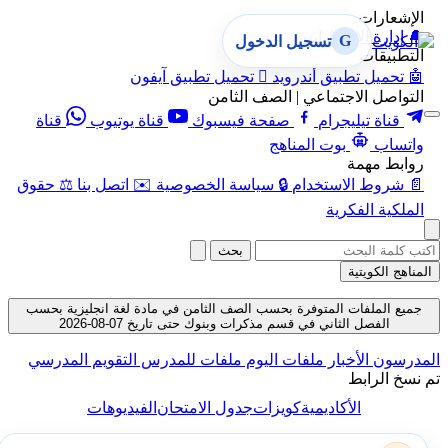
الإشعارات
🔔
إدارة الإشعارات
G
تسجيل الدخول
التطبيقات
🤖
تحميل تطبيق أندرويد

تحميل تطبيق آيفون
التواصل الاجتماعي | الصف الثامن
قناة تيليجرام
صفحة فيسبوك
قناة يوتيوب
قناة
واتساب
بوت المناهج
روابط مهمة
📄
شروط الاستخدام
🔒
سياسة الخصوصية
✉️
اتصل بنا
⚖️
حقوق
الملكية الفكرية
بحث
المناهج الكويتية
جميع الملفات المتوفرة بحسب الصف الثامن في مادة لغة انجليزية بحسب
الفصل الثاني في قسم مذكرات وبنوك حتى تاريخ 07-08-2026
المدرسون
الأخبار
ملفات اليوم
ملفات للمدرس
التقويم المدرسي
تم نسخ الرابط
الأكاديمية
كويزات
جدول الامتحان
الفيديوهات