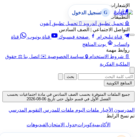
الإشعارات
🔔
إدارة الإشعارات
G
تسجيل الدخول
التطبيقات
🤖
تحميل تطبيق أندرويد

تحميل تطبيق آيفون
التواصل الاجتماعي | الصف السادس
قناة تيليجرام
صفحة فيسبوك
قناة يوتيوب
قناة
واتساب
بوت المناهج
روابط مهمة
📄
شروط الاستخدام
🔒
سياسة الخصوصية
✉️
اتصل بنا
⚖️
حقوق
الملكية الفكرية
بحث
المناهج الكويتية
جميع الملفات المتوفرة بحسب الصف السادس في مادة اجتماعيات بحسب
الفصل الأول في قسم حلول حتى تاريخ 06-08-2026
المدرسون
الأخبار
ملفات اليوم
ملفات للمدرس
التقويم المدرسي
تم نسخ الرابط
الأكاديمية
كويزات
جدول الامتحان
الفيديوهات