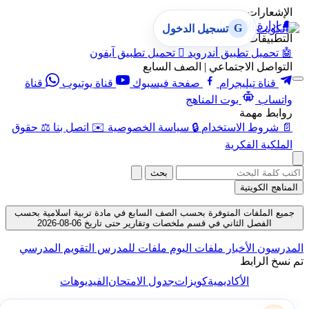
الإشعارات
🔔
إدارة الإشعارات
G
تسجيل الدخول
التطبيقات
🤖
تحميل تطبيق أندرويد

تحميل تطبيق آيفون
التواصل الاجتماعي | الصف السابع
قناة تيليجرام
صفحة فيسبوك
قناة يوتيوب
قناة
واتساب
بوت المناهج
روابط مهمة
📄
شروط الاستخدام
🔒
سياسة الخصوصية
✉️
اتصل بنا
⚖️
حقوق
الملكية الفكرية
بحث
المناهج الكويتية
جميع الملفات المتوفرة بحسب الصف السابع في مادة تربية اسلامية بحسب
الفصل الثاني في قسم ملخصات وتقارير حتى تاريخ 06-08-2026
المدرسون
الأخبار
ملفات اليوم
ملفات للمدرس
التقويم المدرسي
تم نسخ الرابط
الأكاديمية
كويزات
جدول الامتحان
الفيديوهات