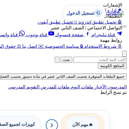
الإشعارات
🔔
إدارة الإشعارات
G
تسجيل الدخول
التطبيقات
🤖
تحميل تطبيق أندرويد

تحميل تطبيق آيفون
التواصل الاجتماعي | الصف الثاني عشر
قناة تيليجرام
صفحة فيسبوك
قناة يوتيوب
قناة واتس
روابط مهمة
📄
شروط الاستخدام
🔒
سياسة الخصوصية
✉️
اتصل بنا
⚖️
حقوق الم
بحث
المناهج الكويتية
جميع الملفات المتوفرة بحسب الصف الثاني عشر في مادة دستور بحسب الفصل الثاني 
المدرسون
الأخبار
ملفات اليوم
ملفات للمدرس
التقويم المدرسي
تم نسخ الرابط
كويزات لجميع الص
🔥
مهم الآن