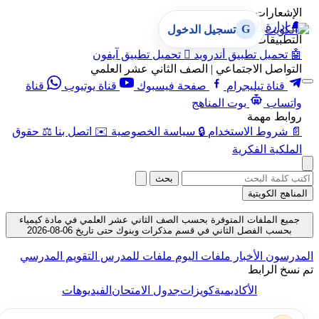
الإشعارات
🔔
إدارة الإشعارات
G
تسجيل الدخول
التطبيقات
🤖
تحميل تطبيق أندرويد

تحميل تطبيق آيفون
التواصل الاجتماعي | الصف الثاني عشر العلمي
قناة تيليجرام
صفحة فيسبوك
قناة يوتيوب
قناة
واتساب
بوت المناهج
روابط مهمة
📄
شروط الاستخدام
🔒
سياسة الخصوصية
✉️
اتصل بنا
⚖️
حقوق
الملكية الفكرية
بحث
المناهج الكويتية
جميع الملفات المتوفرة بحسب الصف الثاني عشر العلمي في مادة كيمياء
بحسب الفصل الثاني في قسم مذكرات وبنوك حتى تاريخ 06-08-2026
المدرسون
الأخبار
ملفات اليوم
ملفات للمدرس
التقويم المدرسي
تم نسخ الرابط
الأكاديمية
كويزات
جدول الامتحان
الفيديوهات