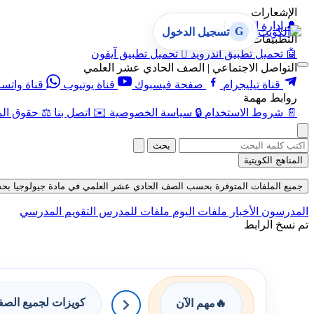
الإشعارات
🔔
إدارة الإشعارات
G
تسجيل الدخول
التطبيقات
🤖
تحميل تطبيق أندرويد

تحميل تطبيق آيفون
التواصل الاجتماعي | الصف الحادي عشر العلمي
قناة تيليجرام
صفحة فيسبوك
قناة يوتيوب
قناة واتس
روابط مهمة
📄
شروط الاستخدام
🔒
سياسة الخصوصية
✉️
اتصل بنا
⚖️
حقوق الم
بحث
المناهج الكويتية
جميع الملفات المتوفرة بحسب الصف الحادي عشر العلمي في مادة جيولوجيا بحسب الف
المدرسون
الأخبار
ملفات اليوم
ملفات للمدرس
التقويم المدرسي
تم نسخ الرابط
كويزات لجميع الص
🔥
مهم الآن