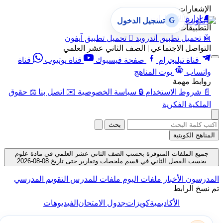
الإشعارات
🔔
إدارة الإشعارات
G
تسجيل الدخول
التطبيقات
🤖
تحميل تطبيق أندرويد

تحميل تطبيق آيفون
التواصل الاجتماعي | الصف الثاني عشر العلمي
قناة تيليجرام
صفحة فيسبوك
قناة يوتيوب
قناة
واتساب
بوت المناهج
روابط مهمة
📄
شروط الاستخدام
🔒
سياسة الخصوصية
✉️
اتصل بنا
⚖️
حقوق
الملكية الفكرية
بحث
المناهج الكويتية
جميع الملفات المتوفرة بحسب الصف الثاني عشر العلمي في مادة علوم
بحسب الفصل الثاني في قسم ملخصات وتقارير حتى تاريخ 08-08-2026
المدرسون
الأخبار
ملفات اليوم
ملفات للمدرس
التقويم المدرسي
تم نسخ الرابط
الأكاديمية
كويزات
جدول الامتحان
الفيديوهات