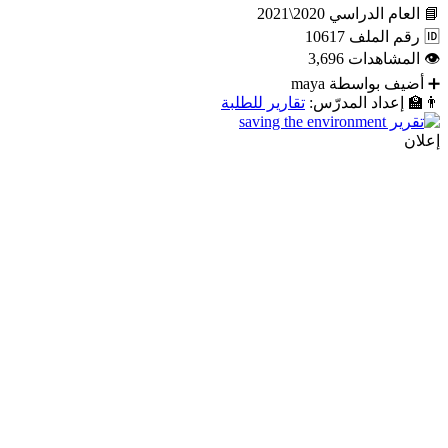
📘
العام الدراسي
2020\2021
🆔
رقم الملف
10617
👁
المشاهدات
3,696
➕
أضيف بواسطة
maya
👨‍🏫
إعداد المدرّس:
تقارير للطلبة
إعلان