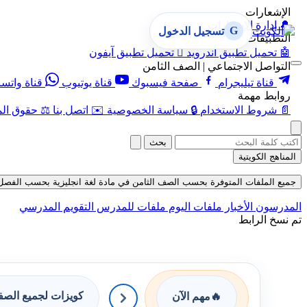
الإشعارات
🔔
إدارة الإشعارات
G
تسجيل الدخول
التطبيقات
🤖
تحميل تطبيق أندرويد

تحميل تطبيق آيفون
التواصل الاجتماعي | الصف الثامن
قناة تيليجرام
صفحة فيسبوك
قناة يوتيوب
قناة واتس
روابط مهمة
📄
شروط الاستخدام
🔒
سياسة الخصوصية
✉️
اتصل بنا
⚖️
حقوق الم
بحث
المناهج الكويتية
جميع الملفات المتوفرة بحسب الصف الثامن في مادة لغة انجليزية بحسب الفصل الثاني
المدرسون
الأخبار
ملفات اليوم
ملفات للمدرس
التقويم المدرسي
تم نسخ الرابط
كويزات لجميع الص
🔥
مهم الآن