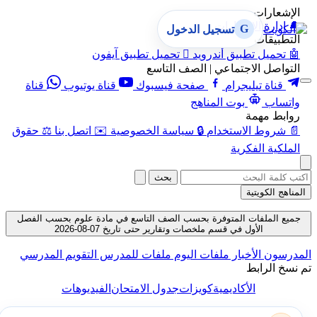
الإشعارات
🔔
إدارة الإشعارات
G
تسجيل الدخول
التطبيقات
🤖
تحميل تطبيق أندرويد

تحميل تطبيق آيفون
التواصل الاجتماعي | الصف التاسع
قناة تيليجرام
صفحة فيسبوك
قناة يوتيوب
قناة
واتساب
بوت المناهج
روابط مهمة
📄
شروط الاستخدام
🔒
سياسة الخصوصية
✉️
اتصل بنا
⚖️
حقوق
الملكية الفكرية
بحث
المناهج الكويتية
جميع الملفات المتوفرة بحسب الصف التاسع في مادة علوم بحسب الفصل
الأول في قسم ملخصات وتقارير حتى تاريخ 07-08-2026
المدرسون
الأخبار
ملفات اليوم
ملفات للمدرس
التقويم المدرسي
تم نسخ الرابط
الأكاديمية
كويزات
جدول الامتحان
الفيديوهات