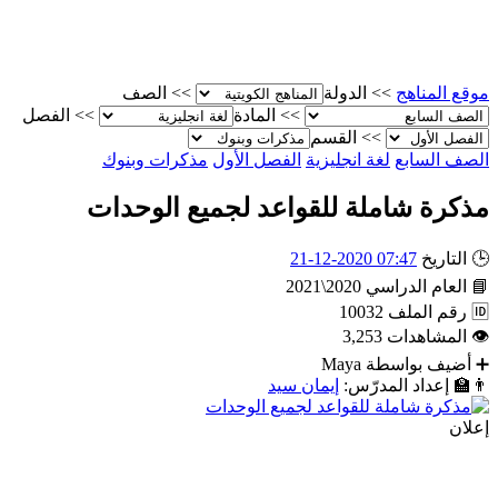
موقع المناهج
>>
الدولة
>>
الصف
>>
المادة
>>
الفصل
>>
القسم
الصف السابع
لغة انجليزية
الفصل الأول
مذكرات وبنوك
مذكرة شاملة للقواعد لجميع الوحدات
🕒
التاريخ
07:47 2020-12-21
📘
العام الدراسي
2020\2021
🆔
رقم الملف
10032
👁
المشاهدات
3,253
➕
أضيف بواسطة
Maya
👨‍🏫
إعداد المدرّس:
إيمان سيد
إعلان