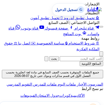
الإشعارات
🔔
إدارة الإشعارات
G
تسجيل الدخول
التطبيقات
🤖
تحميل تطبيق أندرويد

تحميل تطبيق آيفون
التواصل الاجتماعي | الصف السابع
قناة تيليجرام
صفحة فيسبوك
قناة يوتيوب
قناة
واتساب
بوت المناهج
روابط مهمة
📄
شروط الاستخدام
🔒
سياسة الخصوصية
✉️
اتصل بنا
⚖️
حقوق
الملكية الفكرية
بحث
المناهج الكويتية
جميع الملفات المتوفرة بحسب الصف السابع في مادة لغة انجليزية بحسب
الفصل الأول في قسم مذكرات وبنوك حتى تاريخ 07-08-2026
المدرسون
الأخبار
ملفات اليوم
ملفات للمدرس
التقويم المدرسي
تم نسخ الرابط
الأكاديمية
كويزات
جدول الامتحان
الفيديوهات