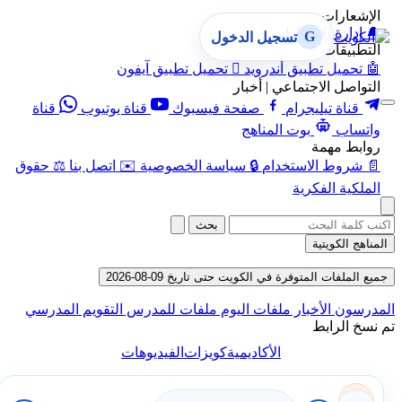
الإشعارات
🔔
إدارة الإشعارات
G
تسجيل الدخول
التطبيقات
🤖
تحميل تطبيق أندرويد

تحميل تطبيق آيفون
التواصل الاجتماعي | أخبار
قناة تيليجرام
صفحة فيسبوك
قناة يوتيوب
قناة
واتساب
بوت المناهج
روابط مهمة
📄
شروط الاستخدام
🔒
سياسة الخصوصية
✉️
اتصل بنا
⚖️
حقوق
الملكية الفكرية
بحث
المناهج الكويتية
جميع الملفات المتوفرة في الكويت حتى تاريخ 09-08-2026
المدرسون
الأخبار
ملفات اليوم
ملفات للمدرس
التقويم المدرسي
تم نسخ الرابط
الأكاديمية
كويزات
الفيديوهات