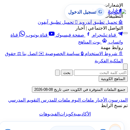
الإشعارات
🔔
إدارة الإشعارات
G
تسجيل الدخول
التطبيقات
🤖
تحميل تطبيق أندرويد

تحميل تطبيق آيفون
التواصل الاجتماعي | أخبار
قناة تيليجرام
صفحة فيسبوك
قناة يوتيوب
قناة
واتساب
بوت المناهج
روابط مهمة
📄
شروط الاستخدام
🔒
سياسة الخصوصية
✉️
اتصل بنا
⚖️
حقوق
الملكية الفكرية
بحث
المناهج الكويتية
جميع الملفات المتوفرة في الكويت حتى تاريخ 08-08-2026
المدرسون
الأخبار
ملفات اليوم
ملفات للمدرس
التقويم المدرسي
تم نسخ الرابط
الأكاديمية
كويزات
الفيديوهات