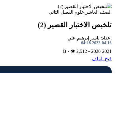
الصف العاشر
علوم
الفصل الثاني
تلخيص الاختبار القصير (2)
إعداد: ياسر إبرهيم علي
2022-04-16 04:18
•
👁 2,512
B
•
2020-2021
فتح الملف
الصف الثاني
لغة انجليزية
الفصل الثاني
تدريبات على سؤال الترقيم مع الإجابة
إعداد: Rasha Abdul Salam
2022-04-15 06:17