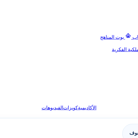
اب
بوت المناهج
لكية الفكرية
الأكاديمية
كويزات
الفيديوهات
فوف