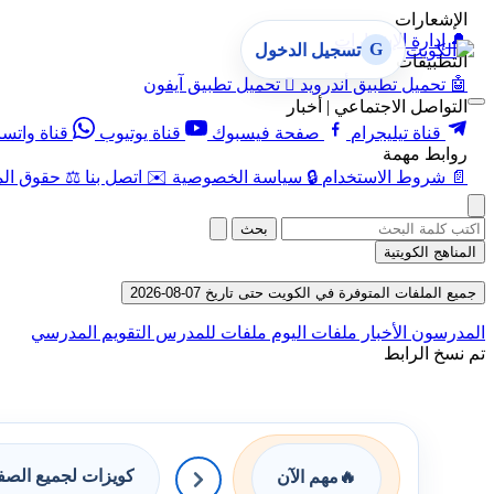
الإشعارات
🔔
إدارة الإشعارات
G
تسجيل الدخول
التطبيقات
🤖
تحميل تطبيق أندرويد

تحميل تطبيق آيفون
التواصل الاجتماعي | أخبار
قناة تيليجرام
صفحة فيسبوك
قناة يوتيوب
قناة واتس
روابط مهمة
📄
شروط الاستخدام
🔒
سياسة الخصوصية
✉️
اتصل بنا
⚖️
حقوق الم
بحث
المناهج الكويتية
جميع الملفات المتوفرة في الكويت حتى تاريخ 07-08-2026
المدرسون
الأخبار
ملفات اليوم
ملفات للمدرس
التقويم المدرسي
تم نسخ الرابط
كويزات لجميع الص
🔥
مهم الآن