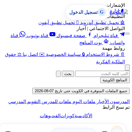
الإشعارات
🔔
إدارة الإشعارات
G
تسجيل الدخول
التطبيقات
🤖
تحميل تطبيق أندرويد

تحميل تطبيق آيفون
التواصل الاجتماعي | أخبار
قناة تيليجرام
صفحة فيسبوك
قناة يوتيوب
قناة
واتساب
بوت المناهج
روابط مهمة
📄
شروط الاستخدام
🔒
سياسة الخصوصية
✉️
اتصل بنا
⚖️
حقوق
الملكية الفكرية
بحث
المناهج الكويتية
جميع الملفات المتوفرة في الكويت حتى تاريخ 07-08-2026
المدرسون
الأخبار
ملفات اليوم
ملفات للمدرس
التقويم المدرسي
تم نسخ الرابط
الأكاديمية
كويزات
الفيديوهات