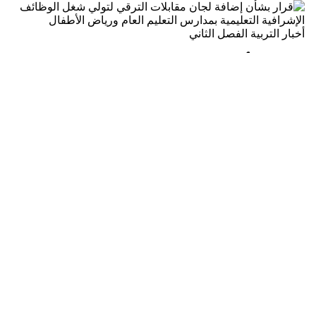
أخبار
التربية
الفصل الثاني
قرار بشأن إضافة لجان مقابلات الترقي
لتولي شغل الوظائف الإشرافية التعليمية
بمدارس التعليم العام ورياض الأطفال
2020-09-06 02:28
👁 5,128
•
0
•
2020-2021
فتح الملف
ملفات تاريخ 2020-09-05
الصف الثاني عشر
لغة عربية
الفصل الثاني
شرح مفصل لقواعد التصغير