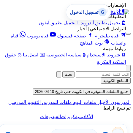
الإشعارات
🔔
إدارة الإشعارات
G
تسجيل الدخول
التطبيقات
🤖
تحميل تطبيق أندرويد

تحميل تطبيق آيفون
التواصل الاجتماعي | أخبار
قناة تيليجرام
صفحة فيسبوك
قناة يوتيوب
قناة
واتساب
بوت المناهج
روابط مهمة
📄
شروط الاستخدام
🔒
سياسة الخصوصية
✉️
اتصل بنا
⚖️
حقوق
الملكية الفكرية
بحث
المناهج الكويتية
جميع الملفات المتوفرة في الكويت حتى تاريخ 10-08-2026
المدرسون
الأخبار
ملفات اليوم
ملفات للمدرس
التقويم المدرسي
تم نسخ الرابط
الأكاديمية
كويزات
الفيديوهات