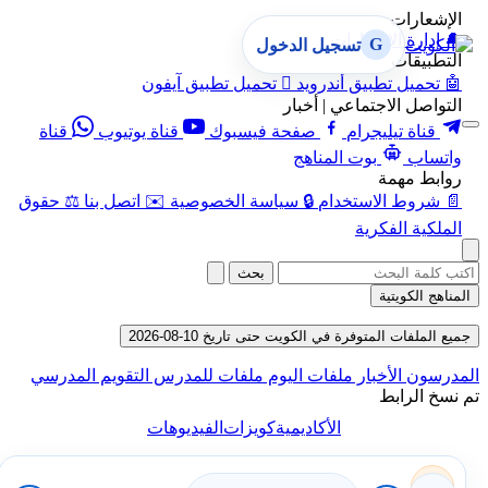
لإشعارات
G
تسجيل الدخول
طبيق أندرويد

تحميل تطبيق آيفون
اجتماعي | أخبار
ليجرام
صفحة فيسبوك
قناة يوتيوب
قناة
بوت المناهج
ة
لاستخدام
🔒
سياسة الخصوصية
✉️
اتصل بنا
⚖️
حقوق
فكرية
بحث
ية
متوفرة في الكويت حتى تاريخ 10-08-2026
أخبار
ملفات اليوم
ملفات للمدرس
التقويم المدرسي
ط
الأكاديمية
كويزات
الفيديوهات