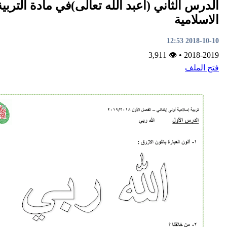
ثاني (اعبد الله تعالى)في مادة التربية
ة
👁 3,911
•