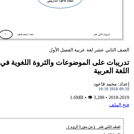
ني عشر
لغة عربية
الفصل الأول
 على الموضوعات والثروة اللغوية في مادة
عربية
د قاعود
•
👁 3,288
1.6MB
•