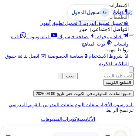
لإشعارات
G
تسجيل الدخول
طبيق أندرويد

تحميل تطبيق آيفون
اجتماعي | أخبار
ليجرام
صفحة فيسبوك
قناة يوتيوب
قناة
بوت المناهج
ة
لاستخدام
🔒
سياسة الخصوصية
✉️
اتصل بنا
⚖️
حقوق
فكرية
بحث
ية
متوفرة في الكويت حتى تاريخ 09-08-2026
أخبار
ملفات اليوم
ملفات للمدرس
التقويم المدرسي
ط
الأكاديمية
كويزات
الفيديوهات