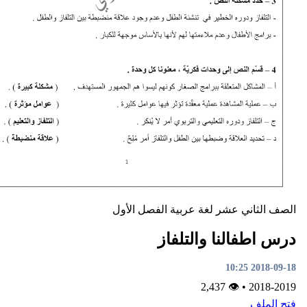
ني عشر
لغة عربية
الفصل الأول
النا والتلفاز
👁 2,437
•