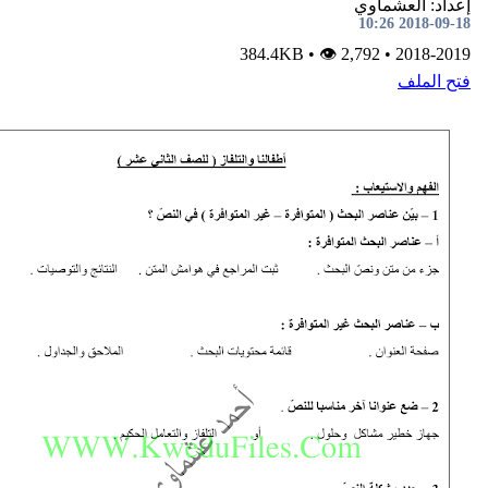
شماوي
•
👁 2,792
384.4KB
•