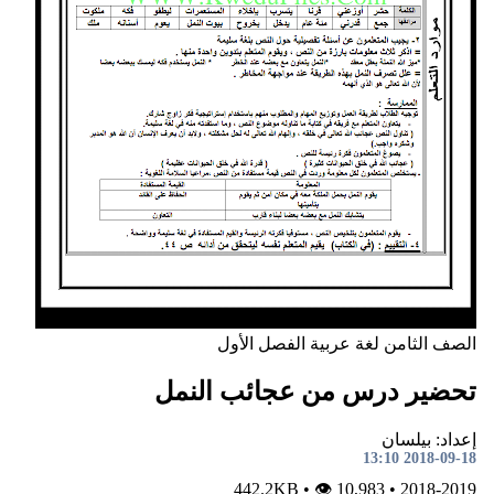
ن
لغة عربية
الفصل الأول
درس من عجائب النمل
ان
•
👁 10,983
442.2KB
•