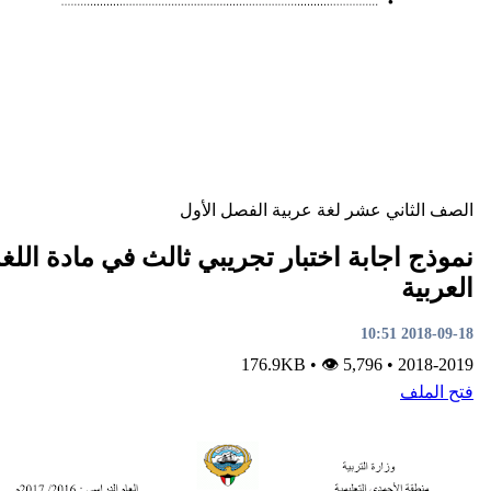
ني عشر
لغة عربية
الفصل الأول
جابة اختبار تجريبي ثالث في مادة اللغة
•
👁 5,796
176.9KB
•