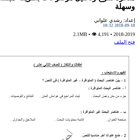
ي علواني
•
👁 4,191
2.1MB
•