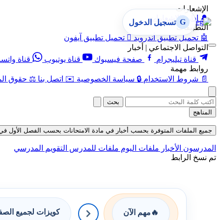
الإشعارات
🔔
إدارة الإشعارات
G
تسجيل الدخول
التطبيقات
🤖
تحميل تطبيق أندرويد

تحميل تطبيق آيفون
التواصل الاجتماعي | أخبار
قناة تيليجرام
صفحة فيسبوك
قناة يوتيوب
قناة واتس
روابط مهمة
📄
شروط الاستخدام
🔒
سياسة الخصوصية
✉️
اتصل بنا
⚖️
حقوق الم
بحث
المناهج
جميع الملفات المتوفرة بحسب أخبار في مادة الامتحانات بحسب الفصل الأول في قسم حلو
المدرسون
الأخبار
ملفات اليوم
ملفات للمدرس
التقويم المدرسي
تم نسخ الرابط
كويزات لجميع الص
🔥
مهم الآن