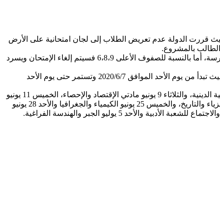
ا حيث قررت الدولة عدم تعريض الطلاب إلى لجان امتحانية على الأرض
ومنه أشار وزير التربية والتعليم على أن جميع الدول ألغت الإمتحانات وفي يتم إعداد مشروع بحثي للإنتقال إلى الصف الأعلى عن طريق المدرسة، أما بالنسبة للصفوف الأعلى 6،8،9 فسيتم إلغاء الإمتحان ويسرد
وخلال الفترة السابقة اعتمد وزير التربية جدول امتحانات الدور الأول لشهادة إتمام الدراسة الثانوية العام للعام الدراسي الحالي 2019/2020، حيث تبدأ من يوم الأحد الموافق 2020/6/7 وتستمر حتى يوم الأحد
أما بالنسبة لطلبة المرحلة الثانوية العامة سيكون جدول الإختبار كالتالي حيث يبدأ الاختبار يوم الأحد 7 يونيو يختبرون مادتي اللغة العربية والتربية الدينية، والثلاثاء 9 يونيو مادتي الإقتصاد والإحصاء، الخميس 11 يونيو
اللغة الأجنبية الأولى، الأحد 14 يونيو الرياضيات التطبيقية الديناميكا، والثلاثاء 16 يونيو الأحياء والاستاتيكا والفلسفة والمنطق والأحد 21 يونيو الفيزياء والتاريخ، والخميس 25 يونيو الكيمياء والجغرافيا والأحد 28 يونيو