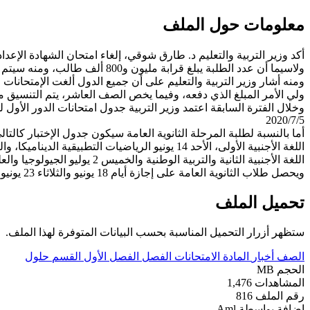
معلومات حول الملف
أكد وزير التربية والتعليم د. طارق شوقي، إلغاء امتحان الشهادة الإع
ولاسيما أن عدد الطلبة يبلغ قرابة مليون و800 ألف طالب، ومنه سيتم احتساب درجات الترم الأول بالإضافة للمشروع البحثي، ويشترط نجاح الطالب بالمشروع.
ولي الأمر المبلغ الذي دفعه، وفيما يخص الصف العاشر، يتم التنسيق 
2020/7/5
اللغة الأجنبية الثانية والتربية الوطنية والخميس 2 يوليو الجيولوجيا والعلوم البيئية والتفاضل والتكامل لطلاب شعبة علمى رياضة وعلم النفس والاجتماع للشعبة الأدبية والأحد 5 يوليو الجبر والهندسة الفراغية.
ويحصل طلاب الثانوية العامة على إجازة أيام 18 يونيو والثلاثاء 23 يونيو والثلاثاء 30 يونيو 2020.
تحميل الملف
ستظهر أزرار التحميل المناسبة بحسب البيانات المتوفرة لهذا الملف.
الصف
أخبار
المادة
الامتحانات
الفصل
الفصل الأول
القسم
حلول
الحجم
MB
المشاهدات
1,476
رقم الملف
816
إضافة بواسطة
Aml