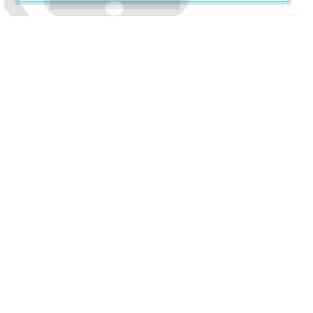
لصف الثالث الإعدادي
علوم
الفصل الثاني
متحان الخصائص الفيزيائية للتيار الكهربي
داد: أحمد زكريا
2025-03-11 20: