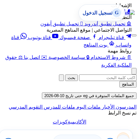
الإشعارات
🔔
إدارة الإشعارات
G
تسجيل الدخول
التطبيقات
🤖
تحميل تطبيق أندرويد

تحميل تطبيق آيفون
التواصل الاجتماعي | موقع المناهج المصرية
قناة تيليجرام
صفحة فيسبوك
قناة يوتيوب
قناة
واتساب
بوت المناهج
روابط مهمة
📄
شروط الاستخدام
🔒
سياسة الخصوصية
✉️
اتصل بنا
⚖️
حقوق
الملكية الفكرية
بحث
مناهج
ع الملفات المتوفرة في eg حتى تاريخ 10-08-2026
مدرسون
الأخبار
ملفات اليوم
ملفات للمدرس
التقويم المدرسي
نسخ الرابط
الأكاديمية
كويزات