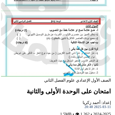
لصف الأول الإعدادي
علوم
الفصل الثاني
متحان على الوحدة الأولى والثانية
داد: أحمد زكريا
2025-03-11 20:
•
👁 1,262
1.5MB
•
2024-202