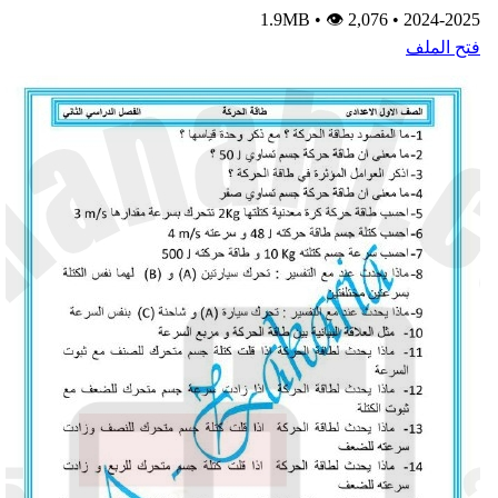
•
👁 2,076
1.9MB
•
2024-202
تح الملف