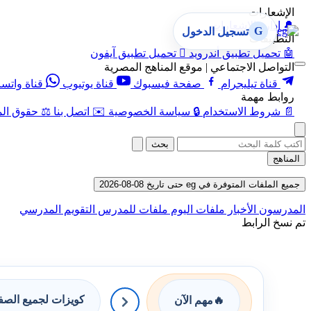
الإشعارات
🔔
إدارة الإشعارات
G
تسجيل الدخول
التطبيقات
🤖
تحميل تطبيق أندرويد

تحميل تطبيق آيفون
التواصل الاجتماعي | موقع المناهج المصرية
قناة تيليجرام
صفحة فيسبوك
قناة يوتيوب
قناة واتس
روابط مهمة
📄
شروط الاستخدام
🔒
سياسة الخصوصية
✉️
اتصل بنا
⚖️
حقوق الم
بحث
المناهج
جميع الملفات المتوفرة في eg حتى تاريخ 08-08-2026
المدرسون
الأخبار
ملفات اليوم
ملفات للمدرس
التقويم المدرسي
تم نسخ الرابط
كويزات لجميع الص
🔥
مهم الآن