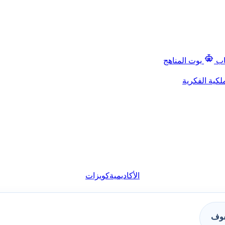
اب
بوت المناهج
لكية الفكرية
الأكاديمية
كويزات
فوف