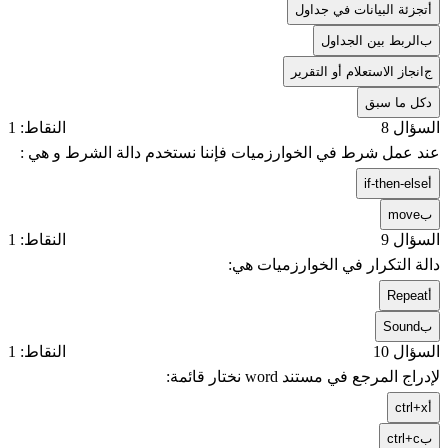
أ
تجزئة البيانات في جداول
ب
الربط بين الجداول
ج
انجاز الاستعلام أو التقرير
د
كل ما سبق
السؤال 8
النقاط: 1
عند عمل شرط في الخوارزميات فإننا نستخدم دالة الشرط و هي :
أ
if-then-else
ب
move
السؤال 9
النقاط: 1
دالة التكرار في الخوارزميات هي:
أ
Repeat
ب
Sound
السؤال 10
النقاط: 1
لإدراج المرجع في مستند word نختار قائمة:
أ
ctrl+x
ب
ctrl+c