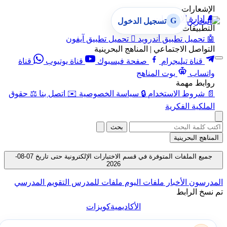
الإشعارات
🔔
إدارة الإشعارات
G
تسجيل الدخول
التطبيقات
🤖
تحميل تطبيق أندرويد

تحميل تطبيق آيفون
التواصل الاجتماعي | المناهج البحرينية
قناة تيليجرام
صفحة فيسبوك
قناة يوتيوب
قناة
واتساب
بوت المناهج
روابط مهمة
📄
شروط الاستخدام
🔒
سياسة الخصوصية
✉️
اتصل بنا
⚖️
حقوق
الملكية الفكرية
بحث
المناهج البحرينية
جميع الملفات المتوفرة في قسم الاختبارات الإلكترونية حتى تاريخ 07-08-
2026
المدرسون
الأخبار
ملفات اليوم
ملفات للمدرس
التقويم المدرسي
تم نسخ الرابط
الأكاديمية
كويزات