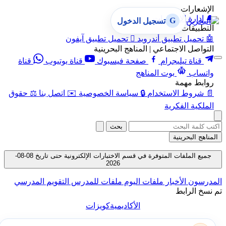
الإشعارات
🔔
إدارة الإشعارات
G
تسجيل الدخول
التطبيقات
🤖
تحميل تطبيق أندرويد

تحميل تطبيق آيفون
التواصل الاجتماعي | المناهج البحرينية
قناة تيليجرام
صفحة فيسبوك
قناة يوتيوب
قناة
واتساب
بوت المناهج
روابط مهمة
📄
شروط الاستخدام
🔒
سياسة الخصوصية
✉️
اتصل بنا
⚖️
حقوق
الملكية الفكرية
بحث
المناهج البحرينية
جميع الملفات المتوفرة في قسم الاختبارات الإلكترونية حتى تاريخ 08-08-
2026
المدرسون
الأخبار
ملفات اليوم
ملفات للمدرس
التقويم المدرسي
تم نسخ الرابط
الأكاديمية
كويزات