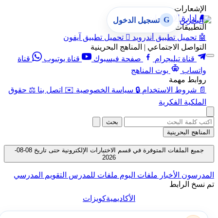
الإشعارات
🔔
إدارة الإشعارات
G
تسجيل الدخول
التطبيقات
🤖
تحميل تطبيق أندرويد

تحميل تطبيق آيفون
التواصل الاجتماعي | المناهج البحرينية
قناة تيليجرام
صفحة فيسبوك
قناة يوتيوب
قناة
واتساب
بوت المناهج
روابط مهمة
📄
شروط الاستخدام
🔒
سياسة الخصوصية
✉️
اتصل بنا
⚖️
حقوق
الملكية الفكرية
بحث
المناهج البحرينية
جميع الملفات المتوفرة في قسم الاختبارات الإلكترونية حتى تاريخ 08-08-
2026
المدرسون
الأخبار
ملفات اليوم
ملفات للمدرس
التقويم المدرسي
تم نسخ الرابط
الأكاديمية
كويزات