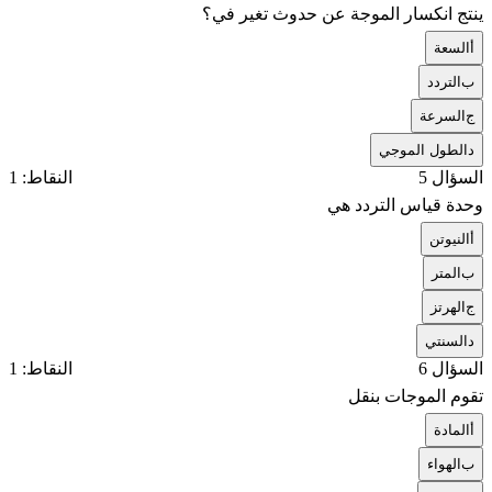
ينتج انكسار الموجة عن حدوث تغير في؟
أ
السعة
ب
التردد
ج
السرعة
د
الطول الموجي
السؤال 5
النقاط: 1
وحدة قياس التردد هي
أ
النيوتن
ب
المتر
ج
الهرتز
د
السنتي
السؤال 6
النقاط: 1
تقوم الموجات بنقل
أ
المادة
ب
الهواء